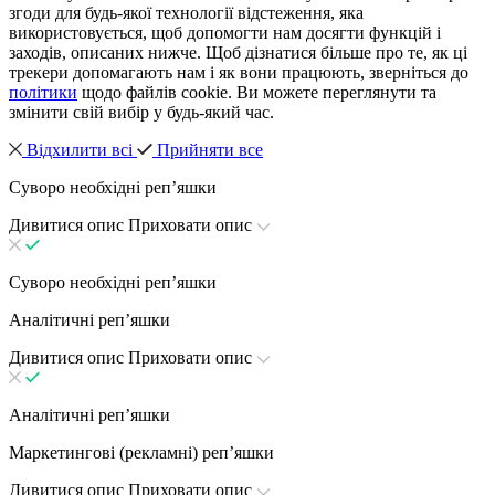
згоди для будь-якої технології відстеження, яка
використовується, щоб допомогти нам досягти функцій і
заходів, описаних нижче. Щоб дізнатися більше про те, як ці
трекери допомагають нам і як вони працюють, зверніться до
політики
щодо файлів cookie. Ви можете переглянути та
змінити свій вибір у будь-який час.
Відхилити всі
Прийняти все
Суворо необхідні репʼяшки
Дивитися опис
Приховати опис
Суворо необхідні репʼяшки
Аналітичні репʼяшки
Дивитися опис
Приховати опис
Аналітичні репʼяшки
Маркетингові (рекламні) репʼяшки
Дивитися опис
Приховати опис