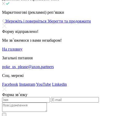
Маркетингові (рекламні) репʼяшки
Збережіть і поверніться
Зберегти та продовжити
Форму відправлено!
Ми зв`яжемося з вами незабаром!
На головну
Загальні питання
poke_us_please@axon.partners
Соц. мережі
Facebook
Instagram
YouTube
Linkedin
Форма зв`язку