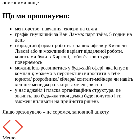
описаними вище.
Що ми пропонуємо:
менторство, навчання, еклери на свята
графік гнучкіший за Ван Дамма: парт-тайм, 5 годин на
день
гібридний формат роботи: з наших офісів у Києві чи
Львові або ж можливий варіант віддаленої роботи.
колись ми були в Харкові, і обовʼязково туди
повернемось
можливість розвиватись у будь-якій сфері, яка існує в
компанії; можемо в перспективі виростити з тебе
юриста/ розробника/ ейчара/ контент-мейкера чи навіть
хепінес менеджера. якщо захочеш, звісно
у нас аджайл і пласка організаційна структура. це
значить, що будь-яка твоя думка буде почутою і ти
зможеш впливати на прийняття рішень
Якщо зрезонувало – не соромся, заповнюй анкету.
Меню