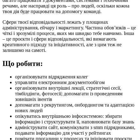
багато працювати з документами, системами і технічними
речами, але насправді ця роль – про людей, оскільки кожна
твоя дія буде працювати на допомогу команді.
Сфери твоєї відповідальності лежать у площинах
адміністрування, ейчару і маркетингу. Частина обовʼязків – це
чіткі і зрозумілі процеси, яких ми швидко тебе навчимо. Інша
– це проєкти і сфери відповідальності, які вимагають
креативного підходу та ініціативності, але з цим теж не
залишимо на самоті.
Що робити:
організовувати відрядження колег
управляти електронним документообігом
організовувати внутрішні лекції, стратегічні сесії,
тімбілдінги, фотосесії; допомагати із проведенням
зовнішніх івентів
допомагати з рекрутингом, онбордингом та адаптацією
нових людей
опікуватись внутрішньою інфосистемою: збирати
інформацію і структурувати її, наповнювати базу знань
адмініструвати сайт, комунікувати з smm підрядниками,
подавати інформацію для участі у рейтингах
помічати прогалини у процесах та ініціювати проєкти