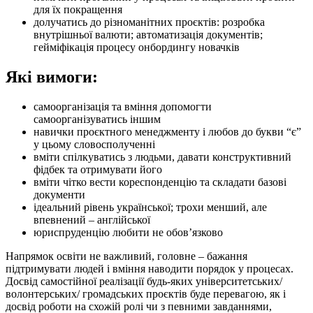
для їх покращення
долучатись до різноманітних проєктів: розробка
внутрішньої валюти; автоматизація документів;
гейміфікація процесу онбордингу новачків
Які вимоги:
самоорганізація та вміння допомогти
самоорганізуватись іншим
навички проєктного менеджменту і любов до букви “є”
у цьому словосполученні
вміти спілкуватись з людьми, давати конструктивний
фідбек та отримувати його
вміти чітко вести кореспонденцію та складати базові
документи
ідеальний рівень української; трохи менший, але
впевнений – англійської
юриспруденцію любити не обовʼязково
Напрямок освіти не важливий, головне – бажання
підтримувати людей і вміння наводити порядок у процесах.
Досвід самостійної реалізації будь-яких університетських/
волонтерських/ громадських проєктів буде перевагою, як і
досвід роботи на схожій ролі чи з певними завданнями,