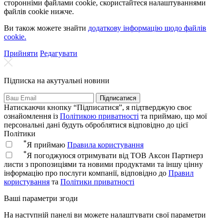
сторонніми файлами cookie, скористайтеся налаштуваннями
файлів cookie нижче.
Ви також можете знайти
додаткову інформацію щодо файлів
cookie.
Прийняти
Редагувати
Підписка на акутуальні новини
Підписатися
Натискаючи кнопку “Підписатися”, я підтверджую своє
ознайомлення із
Політикою приватності
та приймаю, що мої
персональні дані будуть оброблятися відповідно до цієї
Політики
*
Я приймаю
Правила користування
*
Я погоджуюся отримувати від ТОВ Аксон Партнерз
листи з пропозиціями та новими продуктами та іншу цінну
інформацію про послуги компанії, відповідно до
Правил
користування
та
Політики приватності
Ваші параметри згоди
На наступній панелі ви можете налаштувати свої параметри