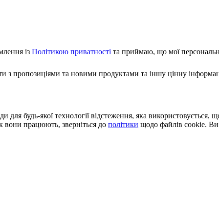
млення із
Політикою приватності
та приймаю, що мої персональні
 з пропозиціями та новими продуктами та іншу цінну інформаці
и для будь-якої технології відстеження, яка використовується, 
як вони працюють, зверніться до
політики
щодо файлів cookie. Ви 