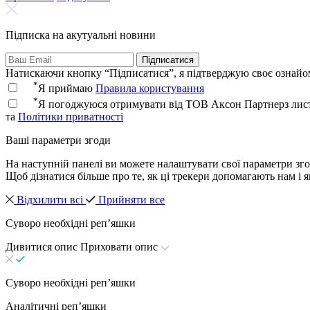
Підписка на акутуальні новини
Підписатися
Натискаючи кнопку “Підписатися”, я підтверджую своє ознайо
*
Я приймаю
Правила користування
*
Я погоджуюся отримувати від ТОВ Аксон Партнерз листи
та
Політики приватності
Ваші параметри згоди
На наступній панелі ви можете налаштувати свої параметри згод
Щоб дізнатися більше про те, як ці трекери допомагають нам і 
Відхилити всі
Прийняти все
Суворо необхідні репʼяшки
Дивитися опис
Приховати опис
Суворо необхідні репʼяшки
Аналітичні репʼяшки