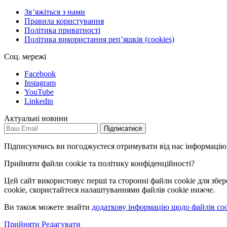
Зв’яжіться з нами
Правила користування
Політика приватності
Політика використання репʼяшків (cookies)
Соц. мережі
Facebook
Instagram
YouTube
Linkedin
Актуальні новини
Підписатися
Підписуючись ви погоджуєтеся отримувати від нас інформацію
Прийняти файли cookie та політику конфіденційності?
Цей сайт використовує перші та сторонні файли cookie для збе
cookie, скористайтеся налаштуваннями файлів cookie нижче.
Ви також можете знайти
додаткову інформацію щодо файлів coo
Прийняти
Редагувати