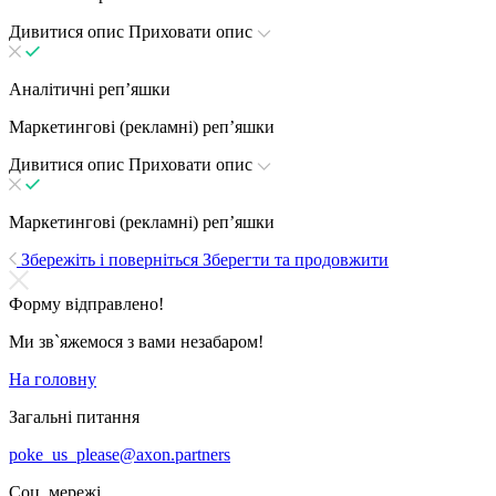
Дивитися опис
Приховати опис
Аналітичні репʼяшки
Маркетингові (рекламні) репʼяшки
Дивитися опис
Приховати опис
Маркетингові (рекламні) репʼяшки
Збережіть і поверніться
Зберегти та продовжити
Форму відправлено!
Ми зв`яжемося з вами незабаром!
На головну
Загальні питання
poke_us_please@axon.partners
Соц. мережі