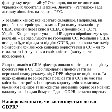
французьку версію сайту? Очевидно, що це не лише для
українських любителів Парижа. Значить, «Реп’яшок» веде
активну діяльність на території ЄС.
У реальних кейсах все набагато складніше. Наприклад, ви
розробляєте сервіс для реклами. При цьому компанія – у
США, клієнти переважно в США, є поодинокі в ЄС та
Україні. Кінцеві користувачі, чиї IP-адреси оброблятимуть для
реклами, – це здебільшого не громадяни ЄС. Компанія в США
все одно буде підпадати під дію GDPR, допоки вона має намір
моніторити хоч якихось кінцевих користувачів в ЄС – чи то
сама, чи то із залученням своїх клієнтів (виступаючи
процесором).
Якщо компанія в США цілеспрямовано моніторить поведінку
користувачів в ЄС, щоб підбирати і пропонувати їм
персоналізовану рекламу, від GDPR нікуди не подінешся. Та
якщо компанія не збирається працювати в ЄС і не має там
клієнтів, а котрийсь із кінцевих користувачів за власним
бажанням знайшов та використав іноземний сервіс без мовних
налаштувань і надав йому свої дані, GDPR не застосовується.
Навіщо вам знати, чи застосовується до вас
GDPR?