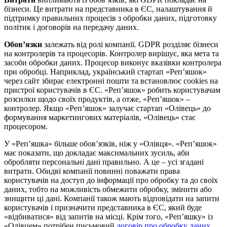
бізнеси. Це витрати на представника в ЄС, налаштування й
підтримку правильних процесів з обробки даних, підготовку
політик і договорів на передачу даних.
Обов’язки
залежать від ролі компанії. GDPR розділяє бізнеси
на контролерів та процесорів. Контролер вирішує, яка мета та
засоби обробки даних. Процесор виконує вказівки контролера
при обробці. Наприклад, український стартап «Реп’яшок»
через сайт збирає електронні пошти та встановлює cookies на
пристрої користувачів в ЄС. «Реп’яшок» робить користувачам
розсилки щодо своїх продуктів, а отже, «Реп’яшок» –
контролер. Якщо «Реп’яшок» залучає стартап «Олівець» до
формування маркетингових матеріалів, «Олівець» стає
процесором.
У «Реп’яшка» більше обов’язків, ніж у «Олівця». «Реп’яшок»
має показати, що докладає максимальних зусиль, аби
обробляти персональні дані правильно. А це – усі згадані
витрати. Обидві компанії повинні поважати права
користувачів на доступ до інформації про обробку та до своїх
даних, тобто на можливість обмежити обробку, змінити або
знищити ці дані. Компанії також мають відповідати на запити
користувачів і призначити представника в ЄС, який буде
«відбиватися» від запитів на місці. Крім того, «Реп’яшку» із
«Олівцем» потрібен письмовий
договір про обробку даних
.