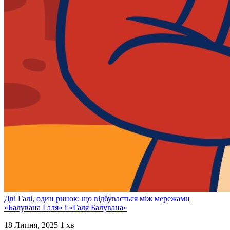
Дві Галі, один ринок: що відбувається між мережами
«Балувана Галя» і «Галя Балувана»
18 Липня, 2025
1 хв