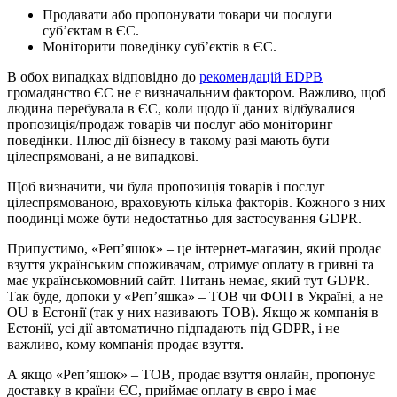
Продавати або пропонувати товари чи послуги
суб’єктам в ЄС.
Моніторити поведінку суб’єктів в ЄС.
В обох випадках відповідно до
рекомендацій EDPB
громадянство ЄС не є визначальним фактором. Важливо, щоб
людина перебувала в ЄС, коли щодо її даних відбувалися
пропозиція/продаж товарів чи послуг або моніторинг
поведінки. Плюс дії бізнесу в такому разі мають бути
цілеспрямовані, а не випадкові.
Щоб визначити, чи була пропозиція товарів і послуг
цілеспрямованою, враховують кілька факторів. Кожного з них
поодинці може бути недостатньо для застосування GDPR.
Припустимо, «Реп’яшок» – це інтернет-магазин, який продає
взуття українським споживачам, отримує оплату в гривні та
має українськомовний сайт. Питань немає, який тут GDPR.
Так буде, допоки у «Реп’яшка» – ТОВ чи ФОП в Україні, а не
OU в Естонії (так у них називають ТОВ). Якщо ж компанія в
Естонії, усі дії автоматично підпадають під GDPR, і не
важливо, кому компанія продає взуття.
А якщо «Реп’яшок» – ТОВ, продає взуття онлайн, пропонує
доставку в країни ЄС, приймає оплату в євро і має