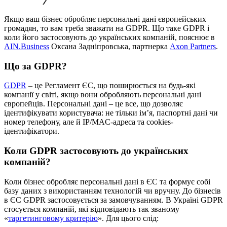
Якщо ваш бізнес обробляє персональні дані європейських
громадян, то вам треба зважати на GDPR. Що таке GDPR і
коли його застосовують до українських компаній, пояснює в
AIN.Business
Оксана Задніпровська, партнерка
Axon Partners
.
Що за GDPR?
GDPR
– це Регламент ЄС, що поширюється на будь-які
компанії у світі, якщо вони обробляють персональні дані
європейців. Персональні дані – це все, що дозволяє
ідентифікувати користувача: не тільки ім’я, паспортні дані чи
номер телефону, але й IP/MAC-адреса та cookies-
ідентифікатори.
Коли GDPR застосовують до українських
компаній?
Коли бізнес обробляє персональні дані в ЄС та формує собі
базу даних з використанням технологій чи вручну. До бізнесів
в ЄС GDPR застосовується за замовчуванням. В Україні GDPR
стосується компаній, які відповідають так званому
«
таргетинговому критерію
». Для цього слід: