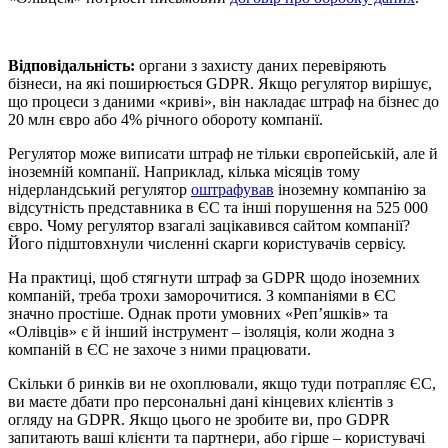
Відповідальність:
органи з захисту даних перевіряють
бізнеси, на які поширюється GDPR. Якщо регулятор вирішує,
що процеси з даними «криві», він накладає штраф на бізнес до
20 млн євро або 4% річного обороту компанії.
Регулятор може виписати штраф не тільки європейській, але й
іноземній компанії. Наприклад, кілька місяців тому
нідерландський регулятор
оштрафував
іноземну компанію за
відсутність представника в ЄС та інші порушення на 525 000
євро. Чому регулятор взагалі зацікавився сайтом компанії?
Його підштовхнули численні скарги користувачів сервісу.
На практиці, щоб стягнути штраф за GDPR щодо іноземних
компаній, треба трохи заморочитися. З компаніями в ЄС
значно простіше. Однак проти умовних «Реп’яшків» та
«Олівців» є й інший інструмент – ізоляція, коли жодна з
компаній в ЄС не захоче з ними працювати.
Скільки б ринків ви не охоплювали, якщо туди потрапляє ЄС,
ви маєте дбати про персональні дані кінцевих клієнтів з
огляду на GDPR. Якщо цього не зробите ви, про GDPR
запитають ваші клієнти та партнери, або гірше – користувачі