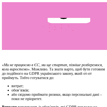
«Ми не працюємо в ЄС, ми ще стартап, пізніше розберемося,
коли виростемо»
. Можливо. Та знати варто, щоб бути готовим
до подібного на GDPR українського закону, який от-от
приймуть. Тобто готуватися до:
витрат;
обов’язків;
або свідомо приймати ризики, якщо персональні дані –
поки не пріоритет.
Витрати
випливають із обов’язків, які GDPR покладає на