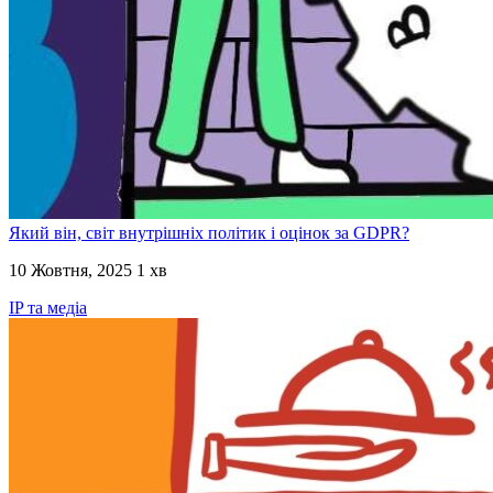
Який він, світ внутрішніх політик і оцінок за GDPR?
10 Жовтня, 2025
1 хв
IP та медіа