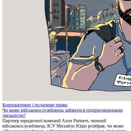
Корпоративне і податкове право
Чи може військовослужбовець займатися підприємницькою
діяльністю?
Партнер юридичної компанії Axon Partners, чинний
військовослужбовець ЗСУ Михайло Юдін розібрав, чи може