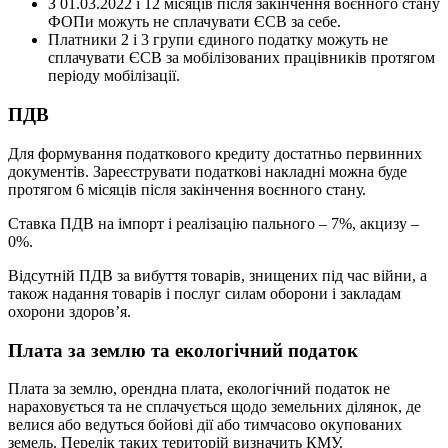
З 01.03.2022 і 12 місяців після закінчення воєнного стану
ФОПи можуть не сплачувати ЄСВ за себе.
Платники 2 і 3 групи єдиного податку можуть не
сплачувати ЄСВ за мобілізованих працівників протягом
періоду мобілізації.
ПДВ
Для формування податкового кредиту достатньо первинних
документів. Зареєструвати податкові накладні можна буде
протягом 6 місяців після закінчення воєнного стану.
Ставка ПДВ на імпорт і реалізацію пального – 7%, акцизу –
0%.
Відсутній ПДВ за вибуття товарів, знищених під час війни, а
також надання товарів і послуг силам оборони і закладам
охорони здоров’я.
Плата за землю та екологічний податок
Плата за землю, орендна плата, екологічний податок не
нараховується та не сплачується щодо земельних ділянок, де
велися або ведуться бойові дії або тимчасово окупованих
земель. Перелік таких територій визначить КМУ.