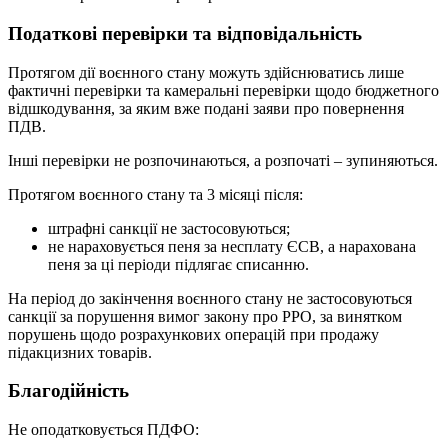
Податкові перевірки та відповідальність
Протягом дії воєнного стану можуть здійснюватись лише
фактичні перевірки та камеральні перевірки щодо бюджетного
відшкодування, за яким вже подані заяви про повернення
ПДВ.
Інші перевірки не розпочинаються, а розпочаті – зупиняються.
Протягом воєнного стану та 3 місяці після:
штрафні санкції не застосовуються;
не нараховується пеня за несплату ЄСВ, а нарахована
пеня за ці періоди підлягає списанню.
На період до закінчення воєнного стану не застосовуються
санкції за порушення вимог закону про РРО, за винятком
порушень щодо розрахункових операцій при продажу
підакцизних товарів.
Благодійність
Не оподатковується ПДФО: