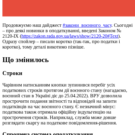
Продовжуємо наш дайджест
#закони_воєнного_часу
. Сьогодні
– про деякі новинки в оподаткуванні, введені Законом №
2120-IX (
https://zakon.rada.gov.ua/laws/show/2120-20#Text
).
Одразу спойлер – писали коротко (так-так, про податки і
коротко), тому деталі викотимо пізніше.
Що змінилось
Строки
Чарівним натисканням кнопки зупинився перебіг усіх
податкових строків протягом дії воєнного стану (нагадаємо,
воєнний стан в Україні діє до 25.04.2022). ВРУ дозволила
прострочити подання звітності та відповідей на запити
податківців на час воєнного стану. Є незначний мінус:
податкова також отримала офіційну індульгенцію на
прострочення строків. Наприклад, служба може довше
розглядати скаргу на податкове повідомлення-рішення.
Спрощена система оподаткування