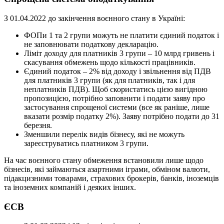
З 01.04.2022 до закінчення воєнного стану в Україні:
ФОПи 1 та 2 групи можуть не платити єдиний податок і
не заповнювати податкову декларацію.
Ліміт доходу для платників 3 групи – 10 млрд гривень і
скасування обмежень щодо кількості працівників.
Єдиний податок – 2% від доходу і звільнення від ПДВ
для платників 3 групи (як для платників, так і для
неплатників ПДВ). Щоб скористатись цією вигідною
пропозицією, потрібно заповнити і подати заяву про
застосування спрощеної системи (все як раніше, лише
вказати розмір податку 2%). Заяву потрібно подати до 31
березня.
Зменшили перелік видів бізнесу, які не можуть
зареєструватись платником 3 групи.
На час воєнного стану обмеження встановили лише щодо
бізнесів, які займаються азартними іграми, обміном валюти,
підакцизними товарами, страхових брокерів, банків, іноземців
та іноземних компаній і деяких інших.
ЄСВ